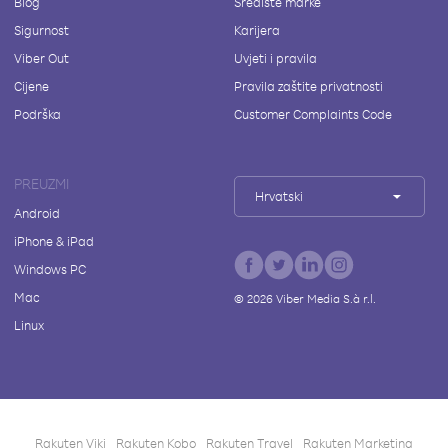
Blog
Središte marke
Sigurnost
Karijera
Viber Out
Uvjeti i pravila
Cijene
Pravila zaštite privatnosti
Podrška
Customer Complaints Code
PREUZMI
Hrvatski
Android
iPhone & iPad
Windows PC
Mac
©
2026
Viber Media S.à r.l.
Linux
Rakuten Viki
Rakuten Kobo
Rakuten Travel
Rakuten Marketing