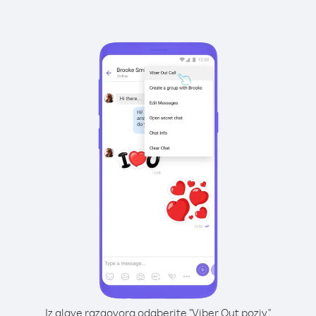
Iz glave razgovora odaberite "Viber Out poziv"