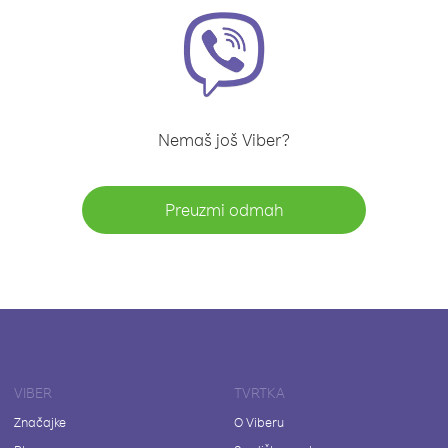
Nemaš još Viber?
Preuzmi odmah
VIBER
TVRTKA
Značajke
O Viberu