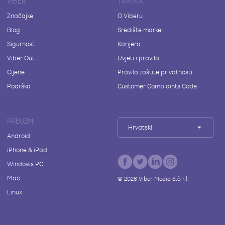
VIBER
TVRTKA
Značajke
O Viberu
Blog
Središte marke
Sigurnost
Karijera
Viber Out
Uvjeti i pravila
Cijene
Pravila zaštite privatnosti
Podrška
Customer Complaints Code
PREUZMI
Hrvatski
Android
iPhone & iPad
Windows PC
Mac
©
2026
Viber Media S.à r.l.
Linux