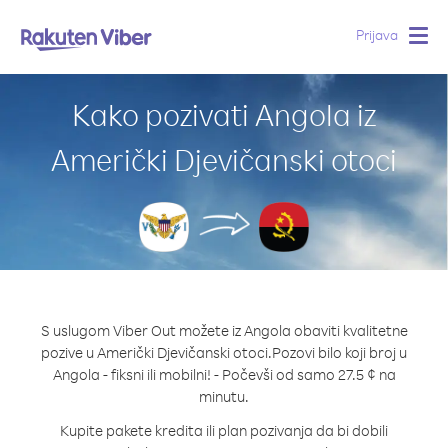
Prijava
Togg
navig
Kako pozivati Angola iz
Američki Djevičanski otoci
S uslugom Viber Out možete iz Angola obaviti kvalitetne
pozive u Američki Djevičanski otoci.
Pozovi bilo koji broj u
Angola - fiksni ili mobilni! - Počevši od samo 27.5 ¢ na
minutu.
Kupite pakete kredita ili plan pozivanja da bi dobili