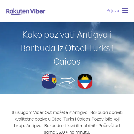
Prijava
Togg
navig
Kako pozivati Antigva i
Barbuda iz Otoci Turks i
Caicos
S uslugom Viber Out možete iz Antigva i Barbuda obaviti
kvalitetne pozive u Otoci Turks i Caicos.
Pozovi bilo koji
broj u Antigva i Barbuda - fiksni ili mobilni! - Počevši od
samo 35.0 ¢ na minutu.