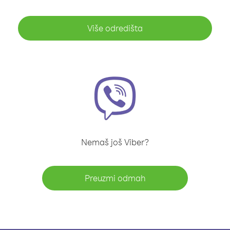
Više odredišta
Nemaš još Viber?
Preuzmi odmah