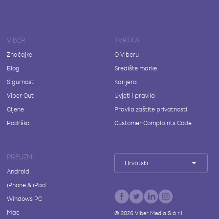
VIBER
TVRTKA
Značajke
O Viberu
Blog
Središte marke
Sigurnost
Karijera
Viber Out
Uvjeti i pravila
Cijene
Pravila zaštite privatnosti
Podrška
Customer Complaints Code
PREUZMI
Hrvatski
Android
iPhone & iPad
Windows PC
Mac
©
2026
Viber Media S.à r.l.