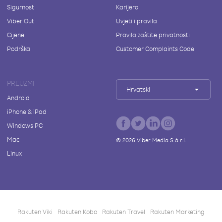
Sigurnost
Karijera
Viber Out
Uvjeti i pravila
Cijene
Pravila zaštite privatnosti
Podrška
Customer Complaints Code
PREUZMI
Hrvatski
Android
iPhone & iPad
Windows PC
Mac
©
2026
Viber Media S.à r.l.
Linux
Rakuten Viki
Rakuten Kobo
Rakuten Travel
Rakuten Marketing