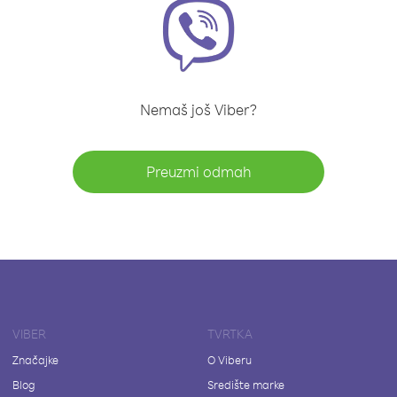
Nemaš još Viber?
Preuzmi odmah
VIBER
TVRTKA
Značajke
O Viberu
Blog
Središte marke