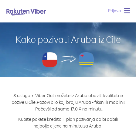
Prijava
Togg
navig
Kako pozivati Aruba iz Čile
S uslugom Viber Out možete iz Aruba obaviti kvalitetne
pozive u Čile.
Pozovi bilo koji broj u Aruba - fiksni ili mobilni!
- Počevši od samo 17.0 ¢ na minutu.
Kupite pakete kredita ili plan pozivanja da bi dobili
najbolje cijene na minutu za Aruba.