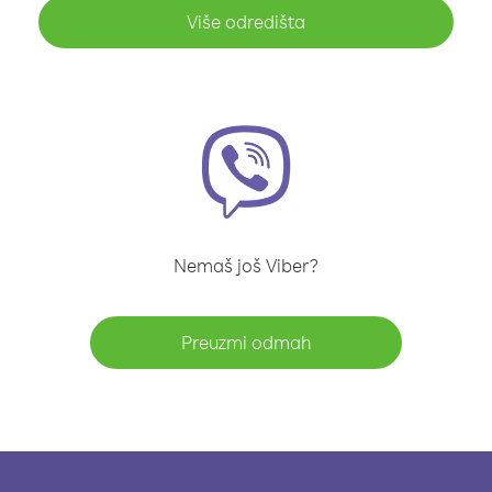
Više odredišta
Nemaš još Viber?
Preuzmi odmah