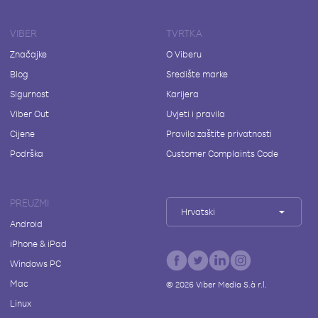
VIBER
TVRTKA
Značajke
O Viberu
Blog
Središte marke
Sigurnost
Karijera
Viber Out
Uvjeti i pravila
Cijene
Pravila zaštite privatnosti
Podrška
Customer Complaints Code
PREUZMI
Hrvatski
Android
iPhone & iPad
Windows PC
Mac
©
2026
Viber Media S.à r.l.
Linux