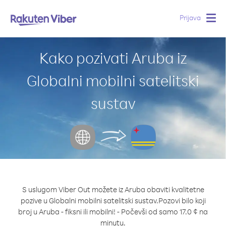
Prijava
Togg
navig
Kako pozivati Aruba iz
Globalni mobilni satelitski
sustav
S uslugom Viber Out možete iz Aruba obaviti kvalitetne
pozive u Globalni mobilni satelitski sustav.
Pozovi bilo koji
broj u Aruba - fiksni ili mobilni! - Počevši od samo 17.0 ¢ na
minutu.