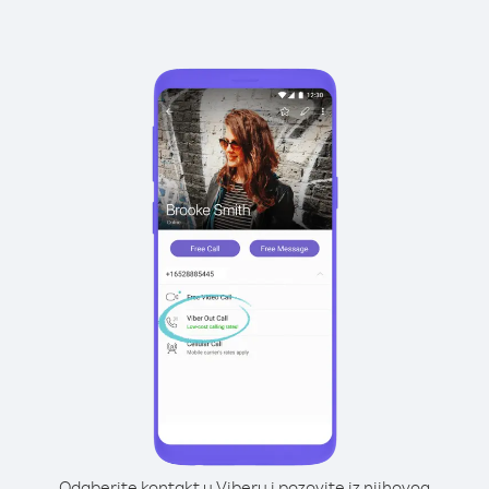
Odaberite kontakt u Viberu i pozovite iz njihovog