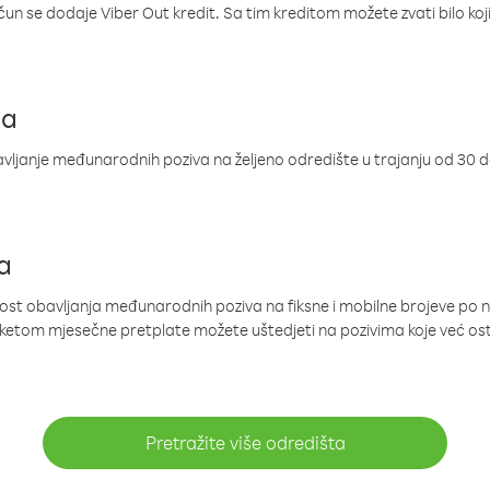
ačun se dodaje Viber Out kredit. Sa tim kreditom možete zvati bilo koj
ja
ljanje međunarodnih poziva na željeno odredište u trajanju od 30 
a
nost obavljanja međunarodnih poziva na fiksne i mobilne brojeve po 
paketom mjesečne pretplate možete uštedjeti na pozivima koje već os
Pretražite više odredišta