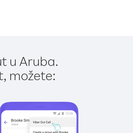
t u Aruba.
t, možete: