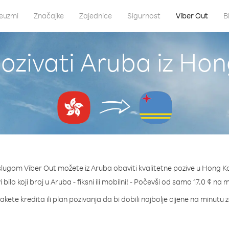
euzmi
Značajke
Zajednice
Sigurnost
Viber Out
B
ozivati Aruba iz Ho
slugom Viber Out možete iz Aruba obaviti kvalitetne pozive u Hong K
 bilo koji broj u Aruba - fiksni ili mobilni! - Počevši od samo 17.0 ¢ na 
akete kredita ili plan pozivanja da bi dobili najbolje cijene na minutu 