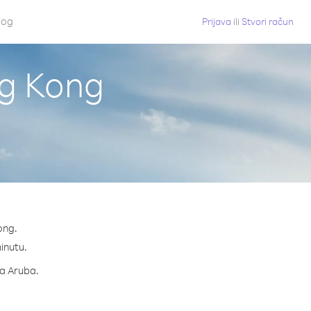
log
Prijava
ili
Stvori račun
ng Kong
ong.
minutu.
za Aruba.