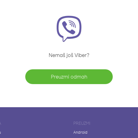
Nemaš još Viber?
Preuzmi odmah
A
PREUZMI
u
Android