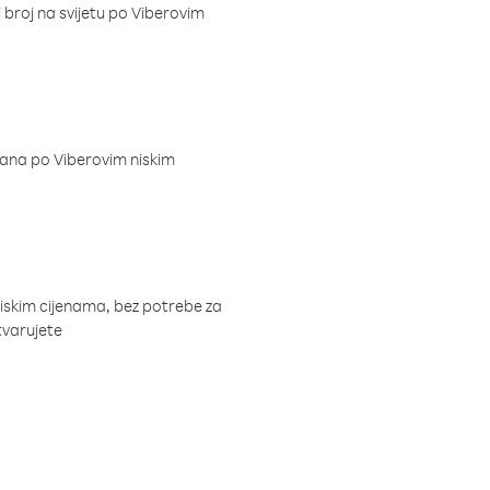
i broj na svijetu po Viberovim
dana po Viberovim niskim
niskim cijenama, bez potrebe za
tvarujete