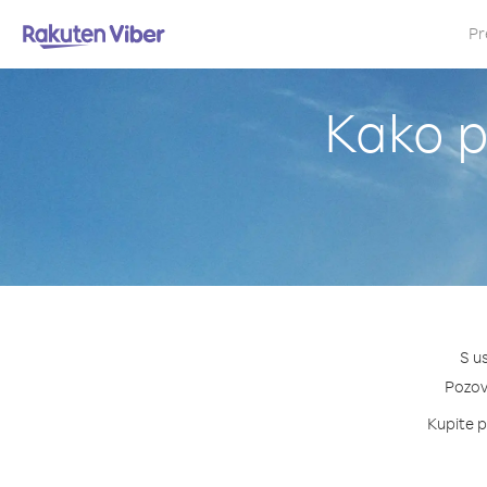
Pr
Kako p
S u
Pozovi
Kupite p