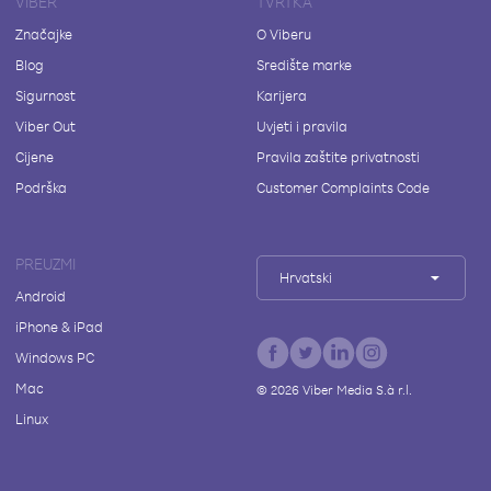
VIBER
TVRTKA
Značajke
O Viberu
Blog
Središte marke
Sigurnost
Karijera
Viber Out
Uvjeti i pravila
Cijene
Pravila zaštite privatnosti
Podrška
Customer Complaints Code
PREUZMI
Hrvatski
Android
iPhone & iPad
Windows PC
Mac
©
2026
Viber Media S.à r.l.
Linux