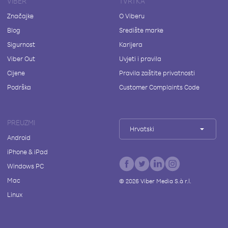
VIBER
TVRTKA
Značajke
O Viberu
Blog
Središte marke
Sigurnost
Karijera
Viber Out
Uvjeti i pravila
Cijene
Pravila zaštite privatnosti
Podrška
Customer Complaints Code
PREUZMI
Hrvatski
Android
iPhone & iPad
Windows PC
Mac
©
2026
Viber Media S.à r.l.
Linux