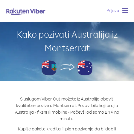
Prijava
Togg
navig
Kako pozivati Australija iz
Montserrat
S uslugom Viber Out možete iz Australija obaviti
kvalitetne pozive u Montserrat.
Pozovi bilo koji broj u
Australija - fiksni ili mobilni! - Počevši od samo 2.1 ¢ na
minutu.
Kupite pakete kredita ili plan pozivanja da bi dobili