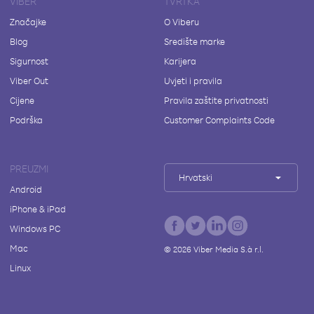
VIBER
TVRTKA
Značajke
O Viberu
Blog
Središte marke
Sigurnost
Karijera
Viber Out
Uvjeti i pravila
Cijene
Pravila zaštite privatnosti
Podrška
Customer Complaints Code
PREUZMI
Hrvatski
Android
iPhone & iPad
Windows PC
Mac
©
2026
Viber Media S.à r.l.
Linux