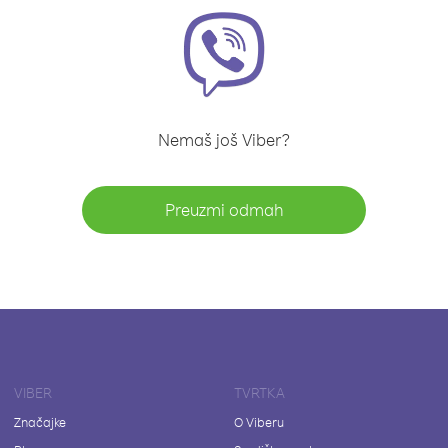
Nemaš još Viber?
Preuzmi odmah
VIBER
TVRTKA
Značajke
O Viberu