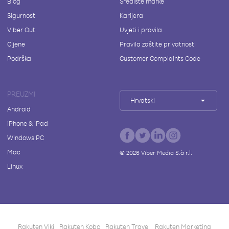
Blog
Središte marke
Sigurnost
Karijera
Viber Out
Uvjeti i pravila
Cijene
Pravila zaštite privatnosti
Podrška
Customer Complaints Code
PREUZMI
Hrvatski
Android
iPhone & iPad
Windows PC
Mac
©
2026
Viber Media S.à r.l.
Linux
Rakuten Viki
Rakuten Kobo
Rakuten Travel
Rakuten Marketing