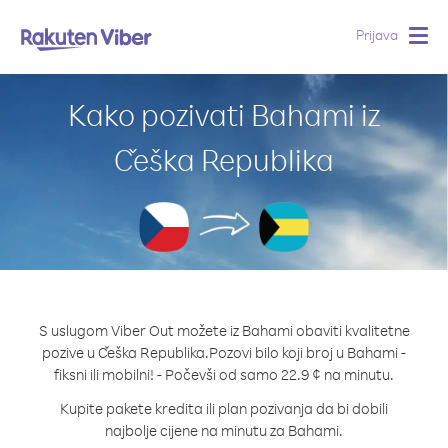
Prijava
Togg
navig
Kako pozivati Bahami iz
Češka Republika
S uslugom Viber Out možete iz Bahami obaviti kvalitetne
pozive u Češka Republika.
Pozovi bilo koji broj u Bahami -
fiksni ili mobilni! - Počevši od samo 22.9 ¢ na minutu.
Kupite pakete kredita ili plan pozivanja da bi dobili
najbolje cijene na minutu za Bahami.