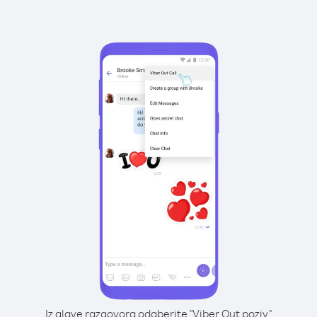
Iz glave razgovora odaberite "Viber Out poziv"