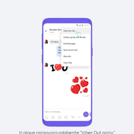
Iz glave razgovora odaberite "Viber Out poziv"