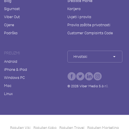
Blog
Središte marke
Sigurnost
Karijera
Viber Out
Uvjeti i pravila
Cijene
Pravila zaštite privatnosti
Podrška
Customer Complaints Code
PREUZMI
Hrvatski
Android
iPhone & iPad
Windows PC
Mac
©
2026
Viber Media S.à r.l.
Linux
Rakuten Viki
Rakuten Kobo
Rakuten Travel
Rakuten Marketing