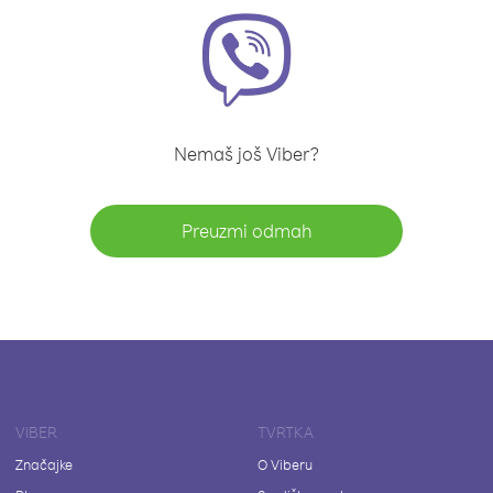
Nemaš još Viber?
Preuzmi odmah
VIBER
TVRTKA
Značajke
O Viberu