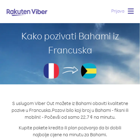
Prijava
Togg
navig
Kako pozivati Bahami iz
Francuska
S uslugom Viber Out možete iz Bahami obaviti kvalitetne
pozive u Francuska.
Pozovi bilo koji broj u Bahami - fiksni ili
mobilni! - Počevši od samo 22.7 ¢ na minutu.
Kupite pakete kredita ili plan pozivanja da bi dobili
najbolje cijene na minutu za Bahami.