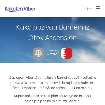
Prijava
Togg
navig
Kako pozivati Bahrein iz
Otok Ascension
S uslugom Viber Out možete iz Bahrein obaviti kvalitetne
pozive u Otok Ascension.
Pozovi bilo koji broj u Bahrein -
fiksni ili mobilni! - Počevši od samo 20.0 ¢ na minutu.
Kupite pakete kredita ili plan pozivanja da bi dobili
najbolje cijene na minutu za Bahrein.