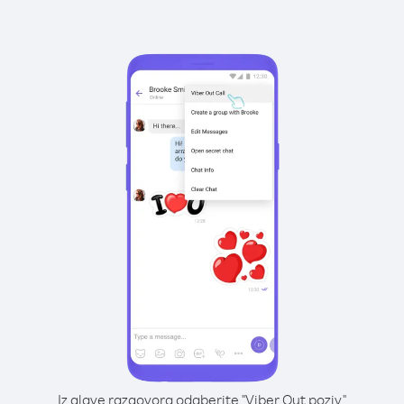
Iz glave razgovora odaberite "Viber Out poziv"