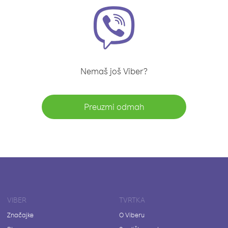
Nemaš još Viber?
Preuzmi odmah
VIBER
TVRTKA
Značajke
O Viberu