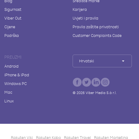
Blog
Središte marke
Sigurnost
Karijera
Viber Out
Uvjeti i pravila
Cijene
Pravila zaštite privatnosti
Podrška
Customer Complaints Code
PREUZMI
Hrvatski
Android
iPhone & iPad
Windows PC
Mac
©
2026
Viber Media S.à r.l.
Linux
Rakuten Viki
Rakuten Kobo
Rakuten Travel
Rakuten Marketing