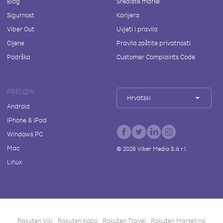
Blog
Središte marke
Sigurnost
Karijera
Viber Out
Uvjeti i pravila
Cijene
Pravila zaštite privatnosti
Podrška
Customer Complaints Code
PREUZMI
Hrvatski
Android
iPhone & iPad
Windows PC
Mac
©
2026
Viber Media S.à r.l.
Linux
Rakuten Viki
Rakuten Kobo
Rakuten Travel
Rakuten Marketing