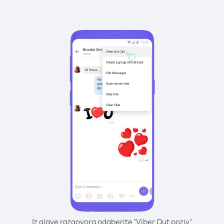
Iz glave razgovora odaberite "Viber Out poziv"