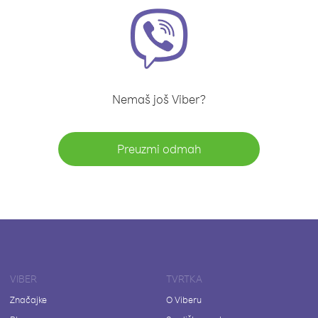
Nemaš još Viber?
Preuzmi odmah
VIBER
TVRTKA
Značajke
O Viberu