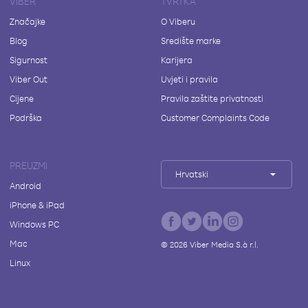
VIBER
TVRTKA
Značajke
O Viberu
Blog
Središte marke
Sigurnost
Karijera
Viber Out
Uvjeti i pravila
Cijene
Pravila zaštite privatnosti
Podrška
Customer Complaints Code
PREUZMI
Hrvatski
Android
iPhone & iPad
Windows PC
Mac
©
2026
Viber Media S.à r.l.
Linux