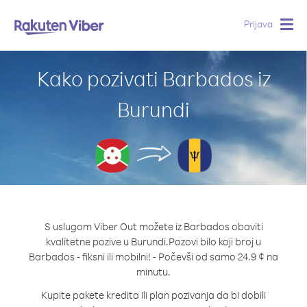
Prijava
Togg
navig
Kako pozivati Barbados iz
Burundi
S uslugom Viber Out možete iz Barbados obaviti
kvalitetne pozive u Burundi.
Pozovi bilo koji broj u
Barbados - fiksni ili mobilni! - Počevši od samo 24.9 ¢ na
minutu.
Kupite pakete kredita ili plan pozivanja da bi dobili