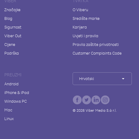
VIBER
TVRTKA
Značajke
O Viberu
Blog
Središte marke
Sigurnost
Karijera
Viber Out
Uvjeti i pravila
Cijene
Pravila zaštite privatnosti
Podrška
Customer Complaints Code
PREUZMI
Hrvatski
Android
iPhone & iPad
Windows PC
Mac
©
2026
Viber Media S.à r.l.
Linux