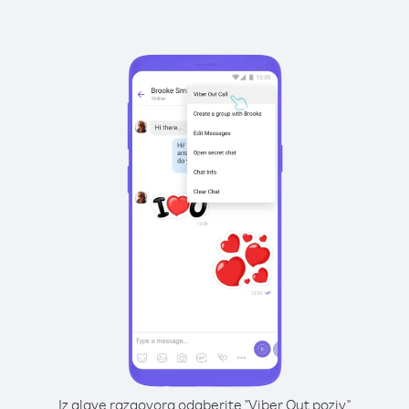
Iz glave razgovora odaberite "Viber Out poziv"