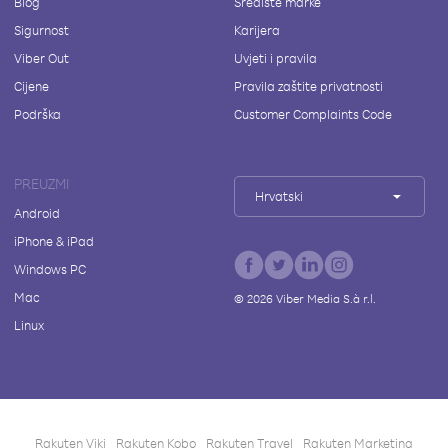
Blog
Središte marke
Sigurnost
Karijera
Viber Out
Uvjeti i pravila
Cijene
Pravila zaštite privatnosti
Podrška
Customer Complaints Code
PREUZMI
Hrvatski
Android
iPhone & iPad
Windows PC
Mac
©
2026
Viber Media S.à r.l.
Linux
Rakuten Viki
Rakuten Kobo
Rakuten Travel
Rakuten Marketing