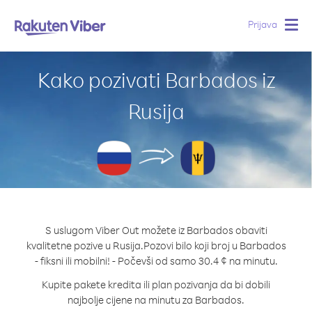
Prijava
Togg
navig
Kako pozivati Barbados iz
Rusija
S uslugom Viber Out možete iz Barbados obaviti
kvalitetne pozive u Rusija.
Pozovi bilo koji broj u Barbados
- fiksni ili mobilni! - Počevši od samo 30.4 ¢ na minutu.
Kupite pakete kredita ili plan pozivanja da bi dobili
najbolje cijene na minutu za Barbados.