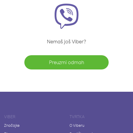
Nemaš još Viber?
Preuzmi odmah
VIBER
TVRTKA
Značajke
O Viberu