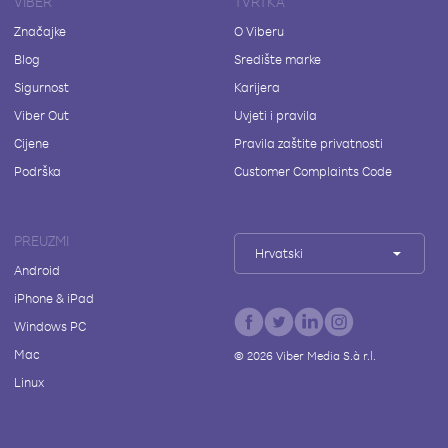
VIBER
TVRTKA
Značajke
O Viberu
Blog
Središte marke
Sigurnost
Karijera
Viber Out
Uvjeti i pravila
Cijene
Pravila zaštite privatnosti
Podrška
Customer Complaints Code
PREUZMI
Hrvatski
Android
iPhone & iPad
Windows PC
Mac
©
2026
Viber Media S.à r.l.
Linux