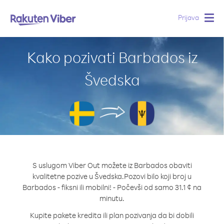
Prijava
Togg
navig
Kako pozivati Barbados iz
Švedska
S uslugom Viber Out možete iz Barbados obaviti
kvalitetne pozive u Švedska.
Pozovi bilo koji broj u
Barbados - fiksni ili mobilni! - Počevši od samo 31.1 ¢ na
minutu.
Kupite pakete kredita ili plan pozivanja da bi dobili