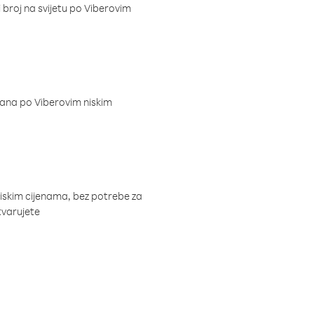
i broj na svijetu po Viberovim
dana po Viberovim niskim
niskim cijenama, bez potrebe za
tvarujete