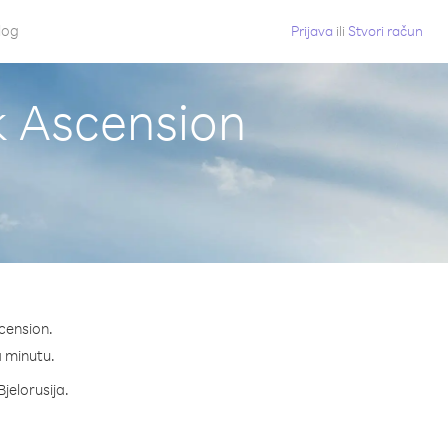
log
Prijava
ili
Stvori račun
ok Ascension
scension.
na minutu.
Bjelorusija.