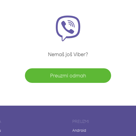
Nemaš još Viber?
Preuzmi odmah
A
PREUZMI
u
Android