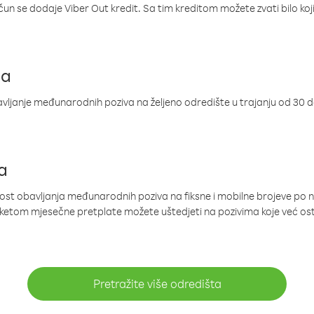
ačun se dodaje Viber Out kredit. Sa tim kreditom možete zvati bilo koj
ja
ljanje međunarodnih poziva na željeno odredište u trajanju od 30 
a
nost obavljanja međunarodnih poziva na fiksne i mobilne brojeve po 
paketom mjesečne pretplate možete uštedjeti na pozivima koje već os
Pretražite više odredišta