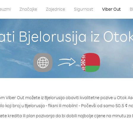
euzmi
Značajke
Zajednice
Sigurnost
Viber Out
B
ti Bjelorusija iz Ot
m Viber Out možete iz Bjelorusija obaviti kvalitetne pozive u Otok A
lo koji broj u Bjelorusija - fiksni ili mobilni! - Počevši od samo 50.5 ¢ 
te kredita ili plan pozivanja da bi dobili najbolje cijene na minutu za 