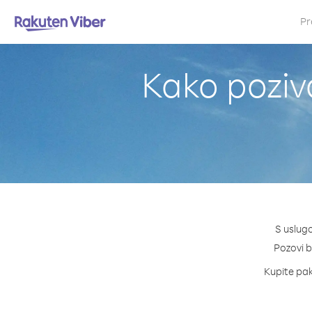
Pr
Kako poziva
S uslugo
Pozovi bi
Kupite pake