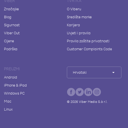
VIBER
TVRTKA
Značajke
O Viberu
Blog
Središte marke
Sigurnost
Karijera
Viber Out
Uvjeti i pravila
Cijene
Pravila zaštite privatnosti
Podrška
Customer Complaints Code
PREUZMI
Hrvatski
Android
iPhone & iPad
Windows PC
Mac
©
2026
Viber Media S.à r.l.
Linux