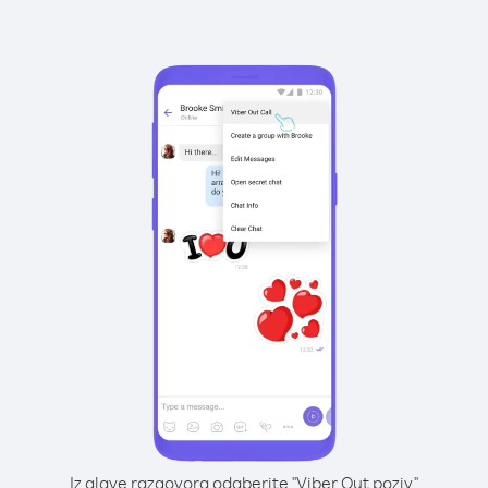
Iz glave razgovora odaberite "Viber Out poziv"