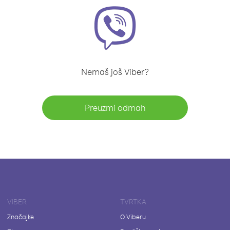
Nemaš još Viber?
Preuzmi odmah
VIBER
TVRTKA
Značajke
O Viberu