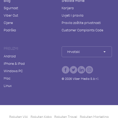
Blog
Središte marke
Sigurnost
Karijera
Viber Out
Uvjeti i pravila
Cijene
Pravila zaštite privatnosti
Podrška
Customer Complaints Code
PREUZMI
Hrvatski
Android
iPhone & iPad
Windows PC
Mac
©
2026
Viber Media S.à r.l.
Linux
Rakuten Viki
Rakuten Kobo
Rakuten Travel
Rakuten Marketing