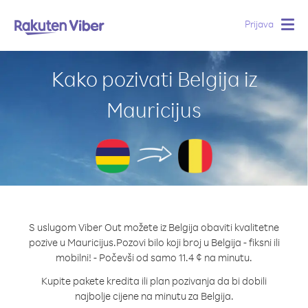
Prijava
Togg
navig
Kako pozivati Belgija iz
Mauricijus
S uslugom Viber Out možete iz Belgija obaviti kvalitetne
pozive u Mauricijus.
Pozovi bilo koji broj u Belgija - fiksni ili
mobilni! - Počevši od samo 11.4 ¢ na minutu.
Kupite pakete kredita ili plan pozivanja da bi dobili
najbolje cijene na minutu za Belgija.