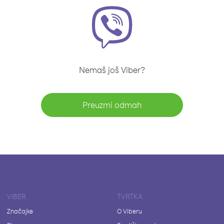
Nemaš još Viber?
Preuzmi odmah
VIBER
TVRTKA
Značajke
O Viberu