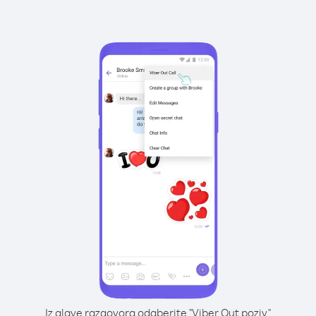
Iz glave razgovora odaberite "Viber Out poziv"