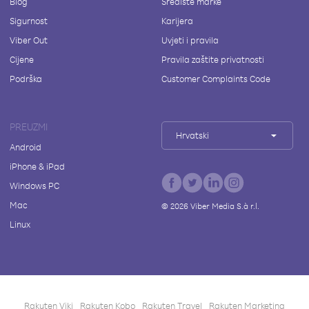
Blog
Središte marke
Sigurnost
Karijera
Viber Out
Uvjeti i pravila
Cijene
Pravila zaštite privatnosti
Podrška
Customer Complaints Code
PREUZMI
Hrvatski
Android
iPhone & iPad
Windows PC
Mac
©
2026
Viber Media S.à r.l.
Linux
Rakuten Viki
Rakuten Kobo
Rakuten Travel
Rakuten Marketing