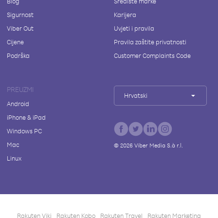
Blog
Središte marke
Sigurnost
Karijera
Viber Out
Uvjeti i pravila
Cijene
Pravila zaštite privatnosti
Podrška
Customer Complaints Code
PREUZMI
Hrvatski
Android
iPhone & iPad
Windows PC
Mac
©
2026
Viber Media S.à r.l.
Linux
Rakuten Viki
Rakuten Kobo
Rakuten Travel
Rakuten Marketing