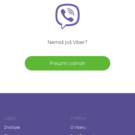
Nemaš još Viber?
Preuzmi odmah
VIBER
TVRTKA
Značajke
O Viberu