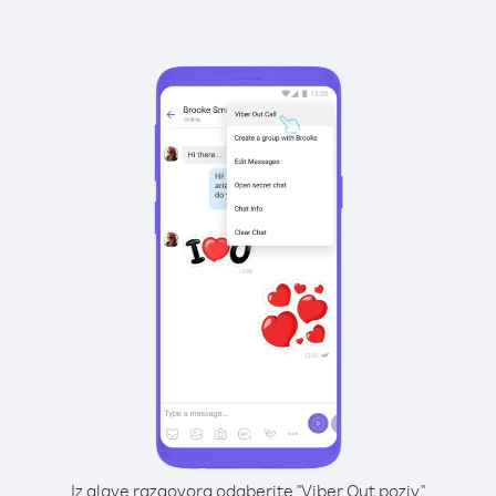
Iz glave razgovora odaberite "Viber Out poziv"