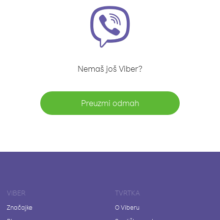
Nemaš još Viber?
Preuzmi odmah
VIBER
TVRTKA
Značajke
O Viberu