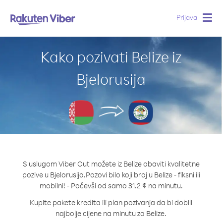
Prijava
Togg
navig
Kako pozivati Belize iz
Bjelorusija
S uslugom Viber Out možete iz Belize obaviti kvalitetne
pozive u Bjelorusija.
Pozovi bilo koji broj u Belize - fiksni ili
mobilni! - Počevši od samo 31.2 ¢ na minutu.
Kupite pakete kredita ili plan pozivanja da bi dobili
najbolje cijene na minutu za Belize.