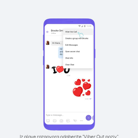
Iz glave razgovora odaberite "Viber Out poziv"