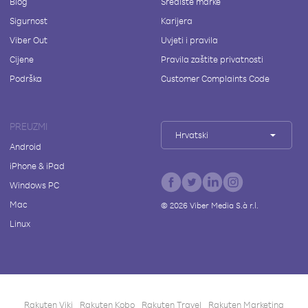
Blog
Središte marke
Sigurnost
Karijera
Viber Out
Uvjeti i pravila
Cijene
Pravila zaštite privatnosti
Podrška
Customer Complaints Code
PREUZMI
Hrvatski
Android
iPhone & iPad
Windows PC
Mac
©
2026
Viber Media S.à r.l.
Linux
Rakuten Viki
Rakuten Kobo
Rakuten Travel
Rakuten Marketing