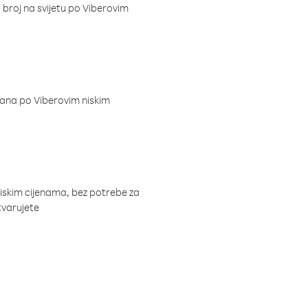
i broj na svijetu po Viberovim
dana po Viberovim niskim
niskim cijenama, bez potrebe za
tvarujete