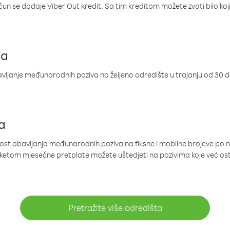
ačun se dodaje Viber Out kredit. Sa tim kreditom možete zvati bilo koj
ja
ljanje međunarodnih poziva na željeno odredište u trajanju od 30 
a
nost obavljanja međunarodnih poziva na fiksne i mobilne brojeve po 
paketom mjesečne pretplate možete uštedjeti na pozivima koje već os
Pretražite više odredišta