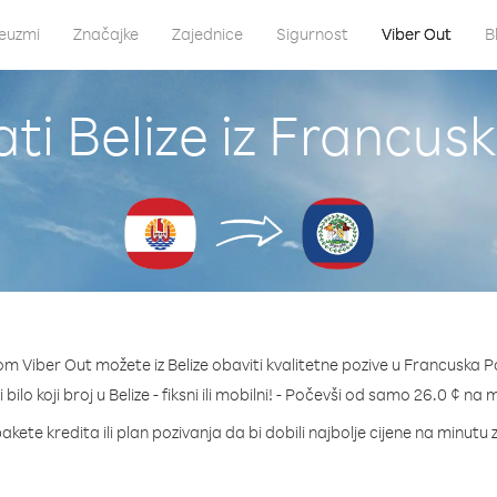
euzmi
Značajke
Zajednice
Sigurnost
Viber Out
B
ti Belize iz Francusk
m Viber Out možete iz Belize obaviti kvalitetne pozive u Francuska Po
 bilo koji broj u Belize - fiksni ili mobilni! - Počevši od samo 26.0 ¢ na 
akete kredita ili plan pozivanja da bi dobili najbolje cijene na minutu z