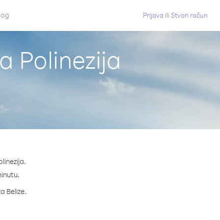
log
Prijava
ili
Stvori račun
a Polinezija
linezija.
minutu.
a Belize.