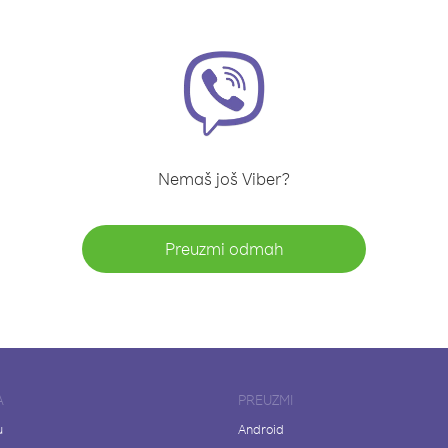
Nemaš još Viber?
Preuzmi odmah
A
PREUZMI
u
Android