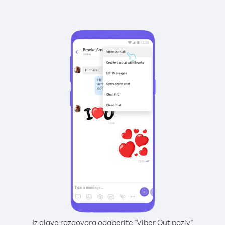
Iz glave razgovora odaberite "Viber Out poziv"