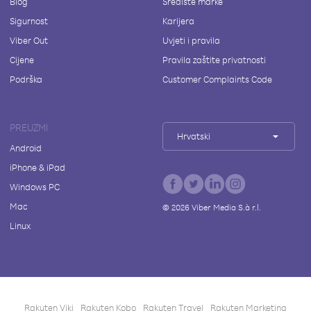
Blog
Središte marke
Sigurnost
Karijera
Viber Out
Uvjeti i pravila
Cijene
Pravila zaštite privatnosti
Podrška
Customer Complaints Code
PREUZMI
Hrvatski
Android
iPhone & iPad
Windows PC
Mac
©
2026
Viber Media S.à r.l.
Linux
Rakuten Viki
Rakuten Kobo
Rakuten Travel
Rakuten Marketing