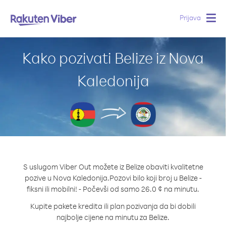
Prijava
Togg
navig
Kako pozivati Belize iz Nova
Kaledonija
S uslugom Viber Out možete iz Belize obaviti kvalitetne
pozive u Nova Kaledonija.
Pozovi bilo koji broj u Belize -
fiksni ili mobilni! - Počevši od samo 26.0 ¢ na minutu.
Kupite pakete kredita ili plan pozivanja da bi dobili
najbolje cijene na minutu za Belize.