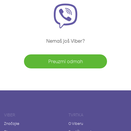
Nemaš još Viber?
Preuzmi odmah
VIBER
TVRTKA
Značajke
O Viberu