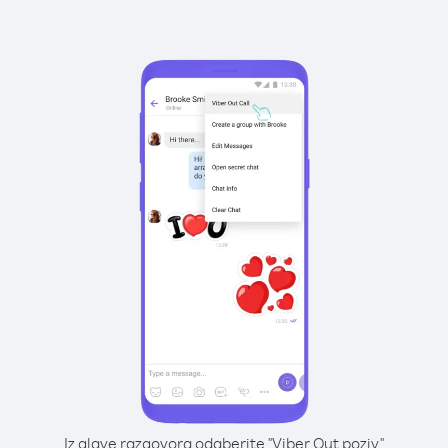
Iz glave razgovora odaberite "Viber Out poziv"