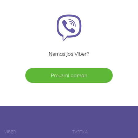
Nemaš još Viber?
Preuzmi odmah
VIBER
TVRTKA