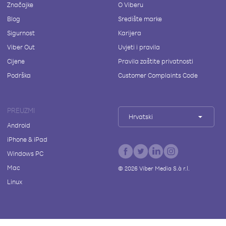
Značajke
O Viberu
Blog
Središte marke
Sigurnost
Karijera
Viber Out
Uvjeti i pravila
Cijene
Pravila zaštite privatnosti
Podrška
Customer Complaints Code
PREUZMI
Hrvatski
Android
iPhone & iPad
Windows PC
Mac
©
2026
Viber Media S.à r.l.
Linux