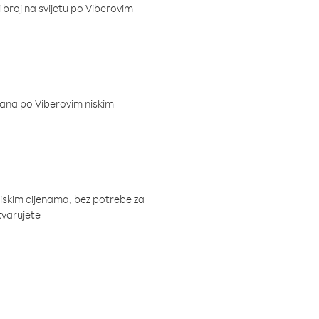
i broj na svijetu po Viberovim
dana po Viberovim niskim
niskim cijenama, bez potrebe za
tvarujete