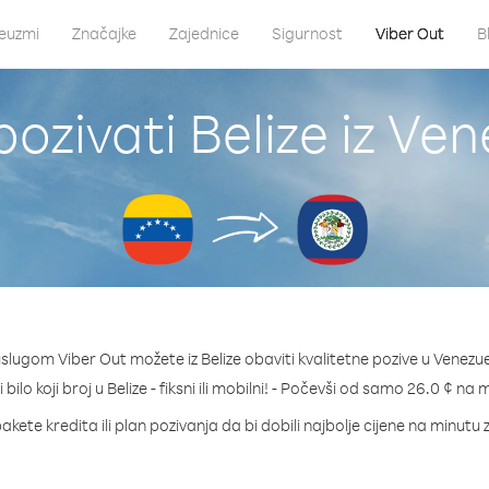
euzmi
Značajke
Zajednice
Sigurnost
Viber Out
B
ozivati Belize iz Ve
uslugom Viber Out možete iz Belize obaviti kvalitetne pozive u Venezue
 bilo koji broj u Belize - fiksni ili mobilni! - Počevši od samo 26.0 ¢ na 
akete kredita ili plan pozivanja da bi dobili najbolje cijene na minutu z