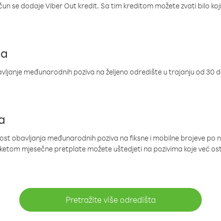
ačun se dodaje Viber Out kredit. Sa tim kreditom možete zvati bilo koj
ja
ljanje međunarodnih poziva na željeno odredište u trajanju od 30 
a
nost obavljanja međunarodnih poziva na fiksne i mobilne brojeve po 
paketom mjesečne pretplate možete uštedjeti na pozivima koje već os
Pretražite više odredišta