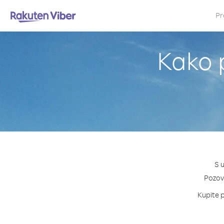
Pr
Kako p
S 
Pozovi
Kupite p