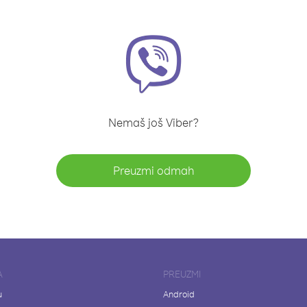
Nemaš još Viber?
Preuzmi odmah
A
PREUZMI
u
Android