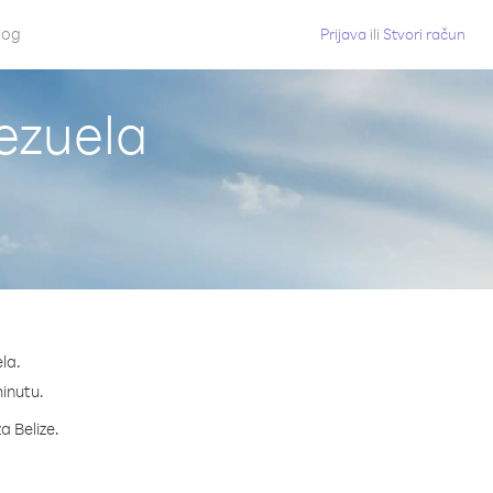
log
Prijava
ili
Stvori račun
nezuela
la.
minutu.
a Belize.