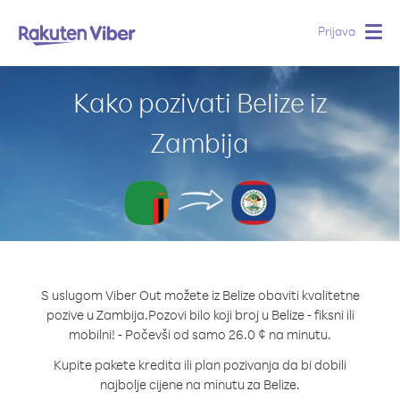
Prijava
Togg
navig
Kako pozivati Belize iz
Zambija
S uslugom Viber Out možete iz Belize obaviti kvalitetne
pozive u Zambija.
Pozovi bilo koji broj u Belize - fiksni ili
mobilni! - Počevši od samo 26.0 ¢ na minutu.
Kupite pakete kredita ili plan pozivanja da bi dobili
najbolje cijene na minutu za Belize.