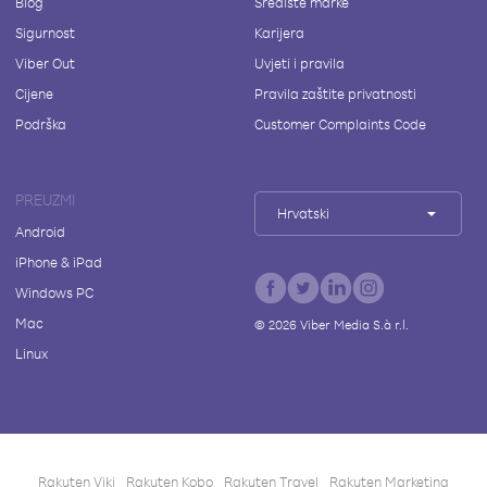
Blog
Središte marke
Sigurnost
Karijera
Viber Out
Uvjeti i pravila
Cijene
Pravila zaštite privatnosti
Podrška
Customer Complaints Code
PREUZMI
Hrvatski
Android
iPhone & iPad
Windows PC
Mac
©
2026
Viber Media S.à r.l.
Linux
Rakuten Viki
Rakuten Kobo
Rakuten Travel
Rakuten Marketing