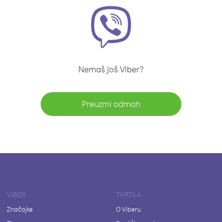
Nemaš još Viber?
Preuzmi odmah
VIBER
TVRTKA
Značajke
O Viberu