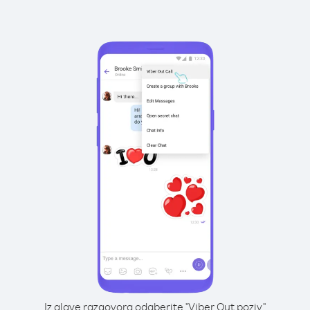
Iz glave razgovora odaberite "Viber Out poziv"