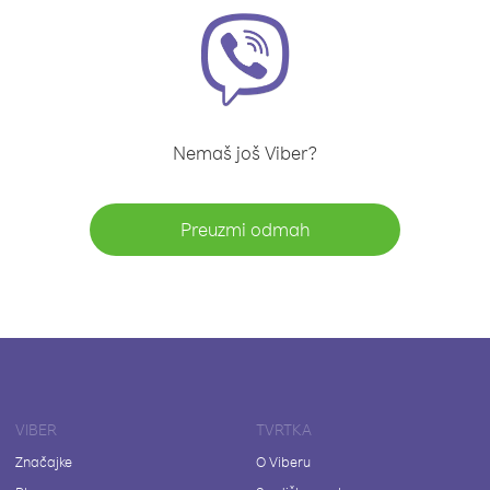
Nemaš još Viber?
Preuzmi odmah
VIBER
TVRTKA
Značajke
O Viberu