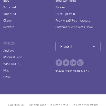
Blog
Središte marke
Sigurnost
Karijera
Viber Out
Uvjeti i pravila
Cijene
Pravila zaštite privatnosti
Podrška
Customer Complaints Code
PREUZMI
Hrvatski
Android
iPhone & iPad
Windows PC
Mac
©
2026
Viber Media S.à r.l.
Linux
Rakuten Viki
Rakuten Kobo
Rakuten Travel
Rakuten Marketing