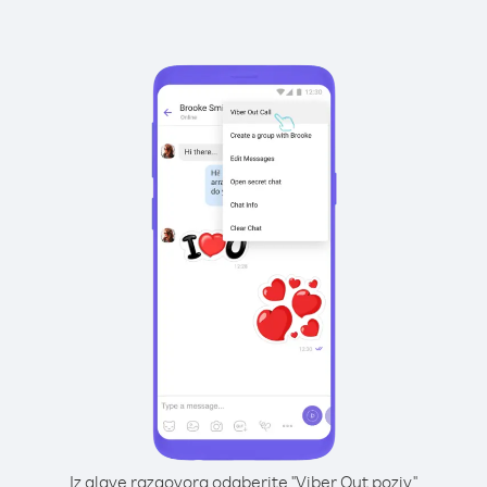
Iz glave razgovora odaberite "Viber Out poziv"