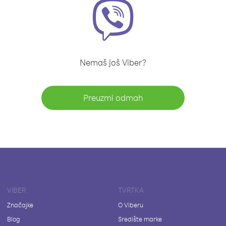
Nemaš još Viber?
Preuzmi odmah
VIBER
TVRTKA
Značajke
O Viberu
Blog
Središte marke