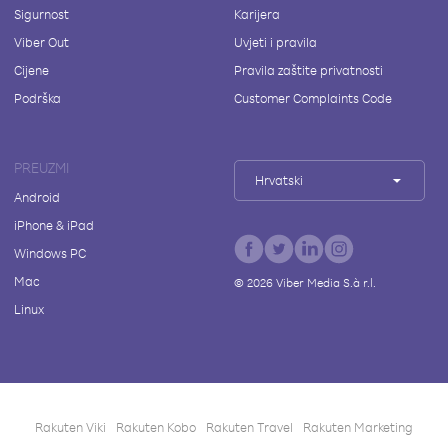
Sigurnost
Karijera
Viber Out
Uvjeti i pravila
Cijene
Pravila zaštite privatnosti
Podrška
Customer Complaints Code
PREUZMI
Hrvatski
Android
iPhone & iPad
Windows PC
Mac
©
2026
Viber Media S.à r.l.
Linux
Rakuten Viki
Rakuten Kobo
Rakuten Travel
Rakuten Marketing