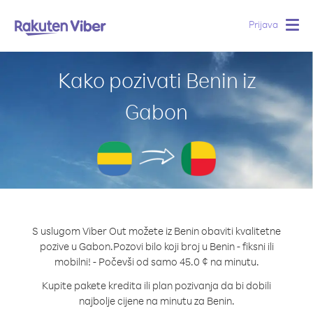
Prijava
Togg
navig
Kako pozivati Benin iz
Gabon
S uslugom Viber Out možete iz Benin obaviti kvalitetne
pozive u Gabon.
Pozovi bilo koji broj u Benin - fiksni ili
mobilni! - Počevši od samo 45.0 ¢ na minutu.
Kupite pakete kredita ili plan pozivanja da bi dobili
najbolje cijene na minutu za Benin.