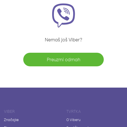
Nemaš još Viber?
Preuzmi odmah
VIBER
TVRTKA
Značajke
O Viberu