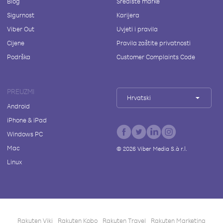
Blog
Središte marke
Sigurnost
Karijera
Viber Out
Uvjeti i pravila
Cijene
Pravila zaštite privatnosti
Podrška
Customer Complaints Code
PREUZMI
Hrvatski
Android
iPhone & iPad
Windows PC
Mac
©
2026
Viber Media S.à r.l.
Linux
Rakuten Viki
Rakuten Kobo
Rakuten Travel
Rakuten Marketing