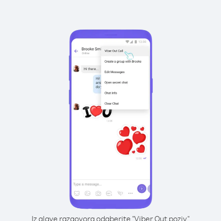
Iz glave razgovora odaberite "Viber Out poziv"