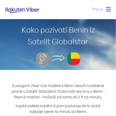
Prijava
Togg
navig
Kako pozivati Benin iz
Satelit Globalstar
S uslugom Viber Out možete iz Benin obaviti kvalitetne
pozive u Satelit Globalstar.
Pozovi bilo koji broj u Benin -
fiksni ili mobilni! - Počevši od samo 45.0 ¢ na minutu.
Kupite pakete kredita ili plan pozivanja da bi dobili
najbolje cijene na minutu za Benin.