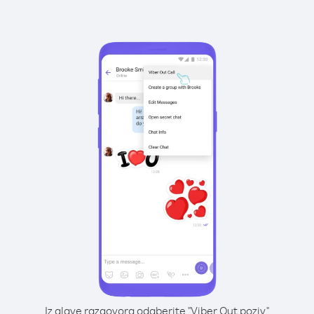
Iz glave razgovora odaberite "Viber Out poziv"