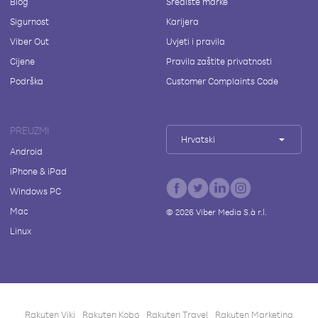
Blog
Središte marke
Sigurnost
Karijera
Viber Out
Uvjeti i pravila
Cijene
Pravila zaštite privatnosti
Podrška
Customer Complaints Code
PREUZMI
Hrvatski
Android
iPhone & iPad
Windows PC
Mac
©
2026
Viber Media S.à r.l.
Linux
Rakuten Viki
Rakuten Kobo
Rakuten Travel
Rakuten Marketing