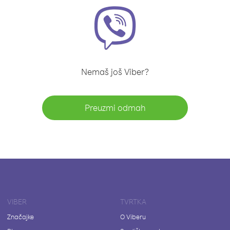
Nemaš još Viber?
Preuzmi odmah
VIBER
TVRTKA
Značajke
O Viberu