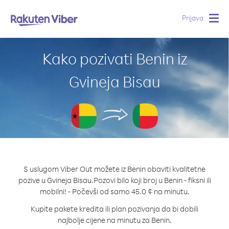
Prijava
Togg
navig
Kako pozivati Benin iz
Gvineja Bisau
S uslugom Viber Out možete iz Benin obaviti kvalitetne
pozive u Gvineja Bisau.
Pozovi bilo koji broj u Benin - fiksni ili
mobilni! - Počevši od samo 45.0 ¢ na minutu.
Kupite pakete kredita ili plan pozivanja da bi dobili
najbolje cijene na minutu za Benin.