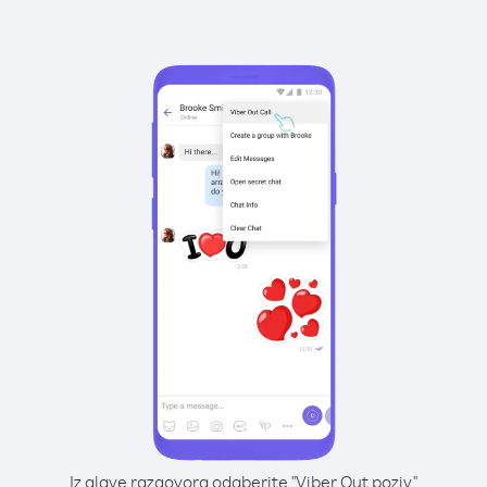
Iz glave razgovora odaberite "Viber Out poziv"