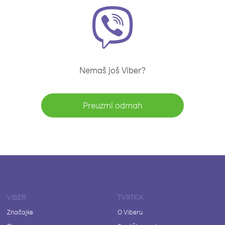
Nemaš još Viber?
Preuzmi odmah
VIBER
TVRTKA
Značajke
O Viberu