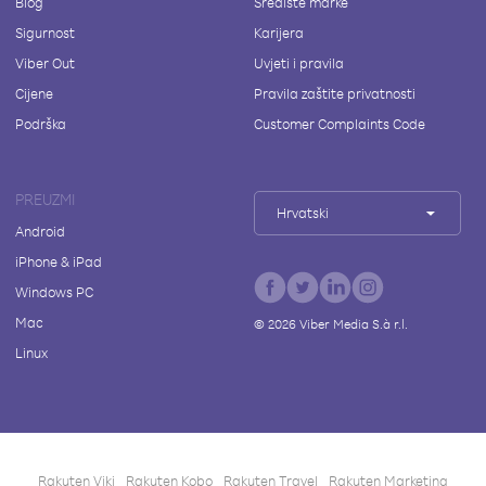
Blog
Središte marke
Sigurnost
Karijera
Viber Out
Uvjeti i pravila
Cijene
Pravila zaštite privatnosti
Podrška
Customer Complaints Code
PREUZMI
Hrvatski
Android
iPhone & iPad
Windows PC
Mac
©
2026
Viber Media S.à r.l.
Linux
Rakuten Viki
Rakuten Kobo
Rakuten Travel
Rakuten Marketing