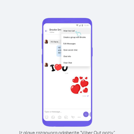
Iz glave razgovora odaberite "Viber Out poziv"