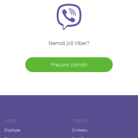
Nemaš još Viber?
Preuzmi odmah
VIBER
TVRTKA
Značajke
O Viberu