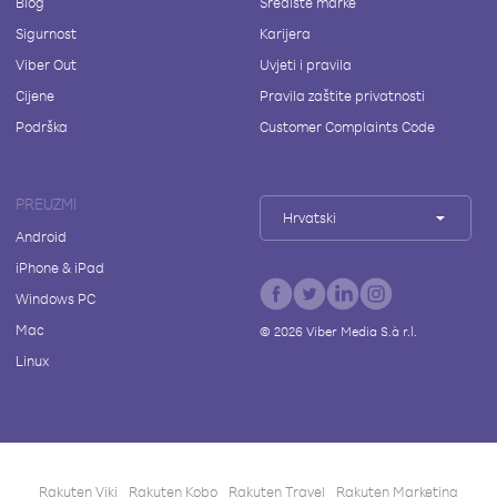
Blog
Središte marke
Sigurnost
Karijera
Viber Out
Uvjeti i pravila
Cijene
Pravila zaštite privatnosti
Podrška
Customer Complaints Code
PREUZMI
Hrvatski
Android
iPhone & iPad
Windows PC
Mac
©
2026
Viber Media S.à r.l.
Linux
Rakuten Viki
Rakuten Kobo
Rakuten Travel
Rakuten Marketing