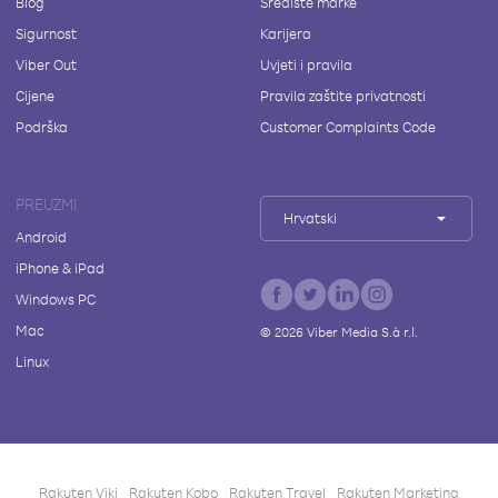
Blog
Središte marke
Sigurnost
Karijera
Viber Out
Uvjeti i pravila
Cijene
Pravila zaštite privatnosti
Podrška
Customer Complaints Code
PREUZMI
Hrvatski
Android
iPhone & iPad
Windows PC
Mac
©
2026
Viber Media S.à r.l.
Linux
Rakuten Viki
Rakuten Kobo
Rakuten Travel
Rakuten Marketing