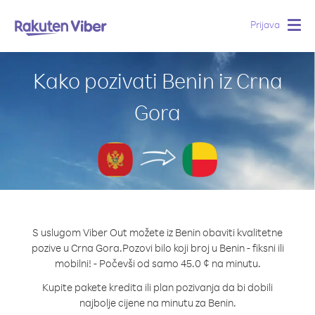
Prijava
Togg
navig
Kako pozivati Benin iz Crna
Gora
S uslugom Viber Out možete iz Benin obaviti kvalitetne
pozive u Crna Gora.
Pozovi bilo koji broj u Benin - fiksni ili
mobilni! - Počevši od samo 45.0 ¢ na minutu.
Kupite pakete kredita ili plan pozivanja da bi dobili
najbolje cijene na minutu za Benin.