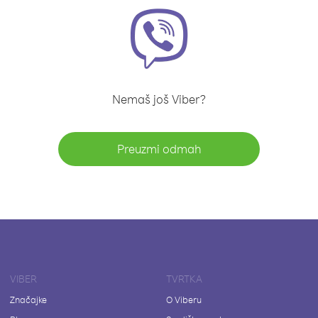
Nemaš još Viber?
Preuzmi odmah
VIBER
TVRTKA
Značajke
O Viberu