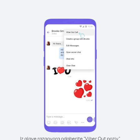
Iz glave razgovora odaberite "Viber Out poziv"