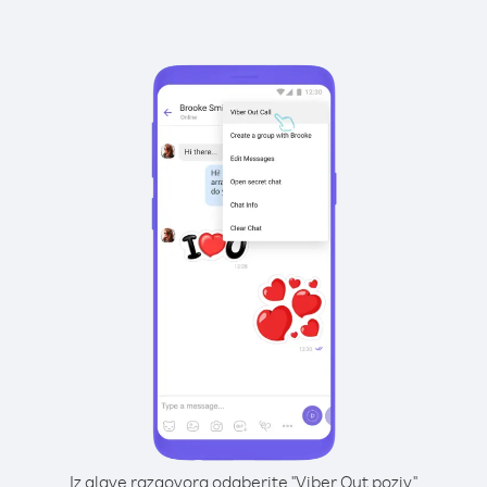
Iz glave razgovora odaberite "Viber Out poziv"