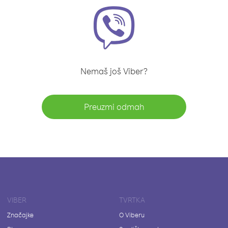
Nemaš još Viber?
Preuzmi odmah
VIBER
TVRTKA
Značajke
O Viberu