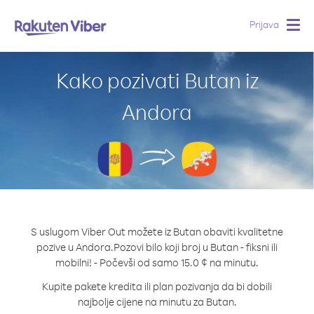
Prijava
Togg
navig
Kako pozivati Butan iz
Andora
S uslugom Viber Out možete iz Butan obaviti kvalitetne
pozive u Andora.
Pozovi bilo koji broj u Butan - fiksni ili
mobilni! - Počevši od samo 15.0 ¢ na minutu.
Kupite pakete kredita ili plan pozivanja da bi dobili
najbolje cijene na minutu za Butan.