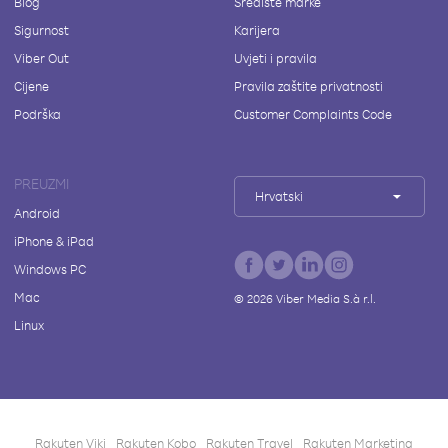
Blog
Središte marke
Sigurnost
Karijera
Viber Out
Uvjeti i pravila
Cijene
Pravila zaštite privatnosti
Podrška
Customer Complaints Code
PREUZMI
Hrvatski
Android
iPhone & iPad
Windows PC
Mac
©
2026
Viber Media S.à r.l.
Linux
Rakuten Viki
Rakuten Kobo
Rakuten Travel
Rakuten Marketing