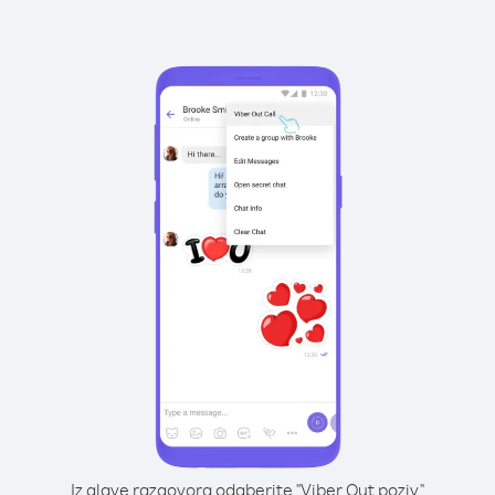
Iz glave razgovora odaberite "Viber Out poziv"