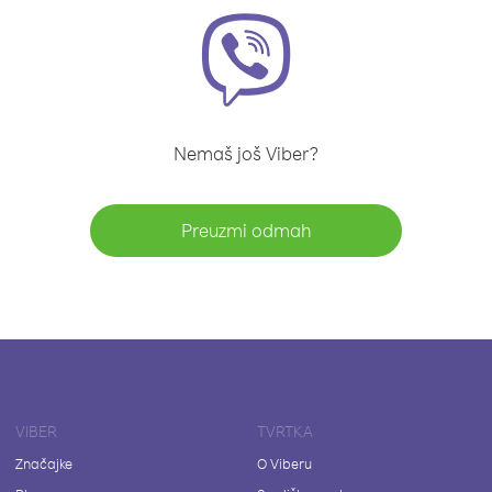
Nemaš još Viber?
Preuzmi odmah
VIBER
TVRTKA
Značajke
O Viberu