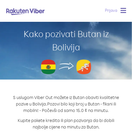
Prijava
Togg
navig
Kako pozivati Butan iz
Bolivija
S uslugom Viber Out možete iz Butan obaviti kvalitetne
pozive u Bolivija.
Pozovi bilo koji broj u Butan - fiksni ili
mobilni! - Počevši od samo 15.0 ¢ na minutu.
Kupite pakete kredita ili plan pozivanja da bi dobili
najbolje cijene na minutu za Butan.