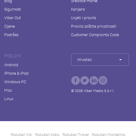
Blog
Središte marke
Sigurnost
Karijera
Viber Out
Uvjeti i pravila
Cijene
Pravila zaštite privatnosti
Podrška
Customer Complaints Code
PREUZMI
Hrvatski
Android
iPhone & iPad
Windows PC
Mac
©
2026
Viber Media S.à r.l.
Linux
Rakuten Viki
Rakuten Kobo
Rakuten Travel
Rakuten Marketing