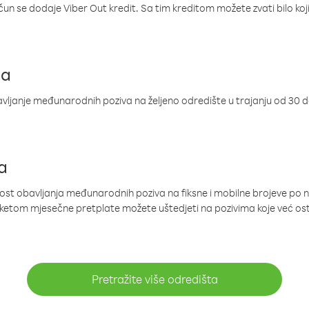
ačun se dodaje Viber Out kredit. Sa tim kreditom možete zvati bilo koj
ja
ljanje međunarodnih poziva na željeno odredište u trajanju od 30 
a
nost obavljanja međunarodnih poziva na fiksne i mobilne brojeve po 
paketom mjesečne pretplate možete uštedjeti na pozivima koje već os
Pretražite više odredišta