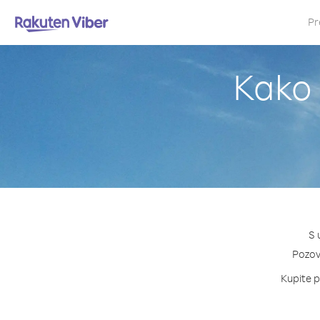
Pr
Kako 
S 
Pozovi
Kupite p