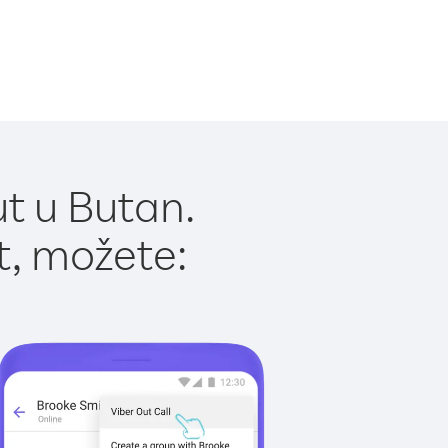
t u Butan.
t, možete: