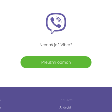
Nemaš još Viber?
Preuzmi odmah
A
PREUZMI
u
Android