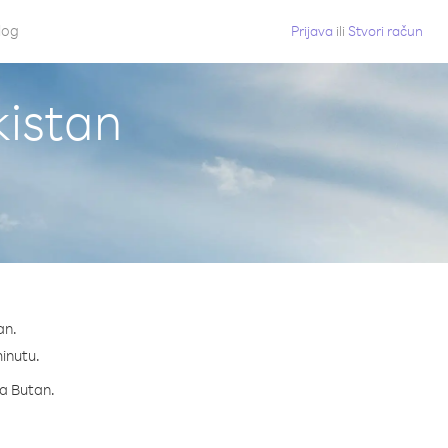
log
Prijava
ili
Stvori račun
kistan
an.
minutu.
za Butan.