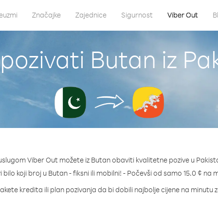
euzmi
Značajke
Zajednice
Sigurnost
Viber Out
B
pozivati Butan iz Pa
uslugom Viber Out možete iz Butan obaviti kvalitetne pozive u Pakist
 bilo koji broj u Butan - fiksni ili mobilni! - Počevši od samo 15.0 ¢ na 
akete kredita ili plan pozivanja da bi dobili najbolje cijene na minutu 