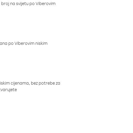
i broj na svijetu po Viberovim
dana po Viberovim niskim
niskim cijenama, bez potrebe za
tvarujete