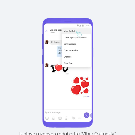
Iz glave razgovora odaberite "Viber Out poziv"