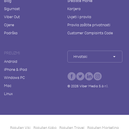
Blog
Središte marke
Sigurnost
Karijera
Viber Out
Uvjeti i pravila
Cijene
Pravila zaštite privatnosti
Podrška
Customer Complaints Code
PREUZMI
Hrvatski
Android
iPhone & iPad
Windows PC
Mac
©
2026
Viber Media S.à r.l.
Linux
Rakuten Viki
Rakuten Kobo
Rakuten Travel
Rakuten Marketing