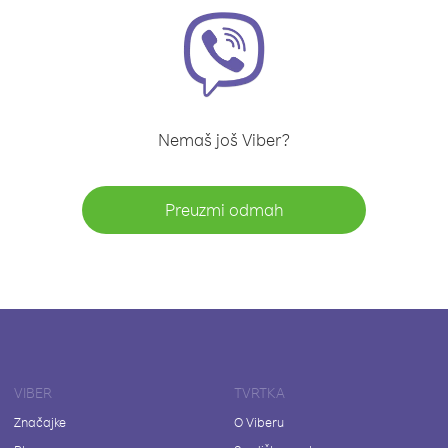
Nemaš još Viber?
Preuzmi odmah
VIBER
TVRTKA
Značajke
O Viberu