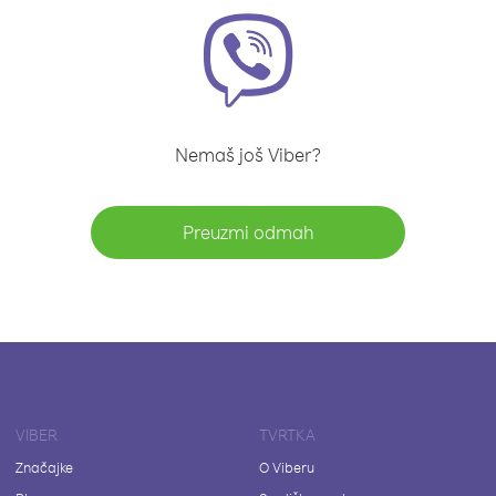
Nemaš još Viber?
Preuzmi odmah
VIBER
TVRTKA
Značajke
O Viberu