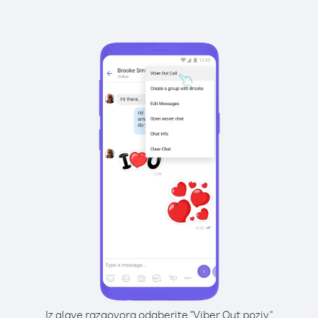
Iz glave razgovora odaberite "Viber Out poziv"