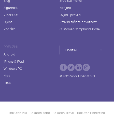
Blog
Središte marke
Sigurnost
Karijera
Viber Out
Uvjeti i pravila
Cijene
Pravila zaštite privatnosti
Podrška
Customer Complaints Code
PREUZMI
Hrvatski
Android
iPhone & iPad
Windows PC
Mac
©
2026
Viber Media S.à r.l.
Linux
Rakuten Viki
Rakuten Kobo
Rakuten Travel
Rakuten Marketing