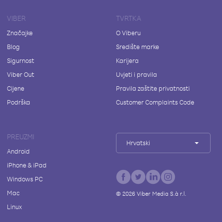
VIBER
TVRTKA
Značajke
O Viberu
Blog
Središte marke
Sigurnost
Karijera
Viber Out
Uvjeti i pravila
Cijene
Pravila zaštite privatnosti
Podrška
Customer Complaints Code
PREUZMI
Hrvatski
Android
iPhone & iPad
Windows PC
Mac
©
2026
Viber Media S.à r.l.
Linux