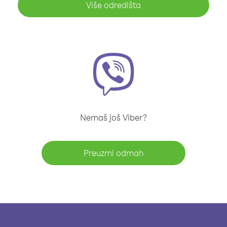
Više odredišta
Nemaš još Viber?
Preuzmi odmah