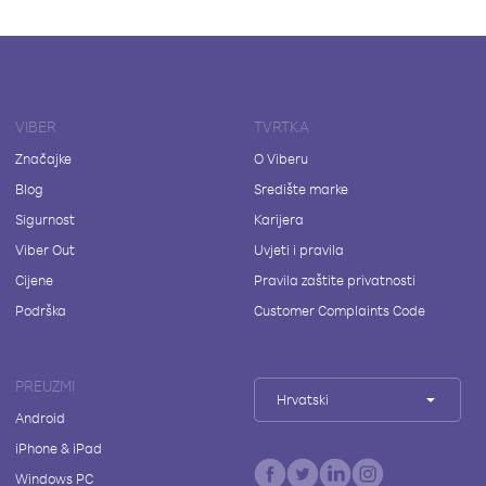
VIBER
TVRTKA
Značajke
O Viberu
Blog
Središte marke
Sigurnost
Karijera
Viber Out
Uvjeti i pravila
Cijene
Pravila zaštite privatnosti
Podrška
Customer Complaints Code
PREUZMI
Hrvatski
Android
iPhone & iPad
Windows PC