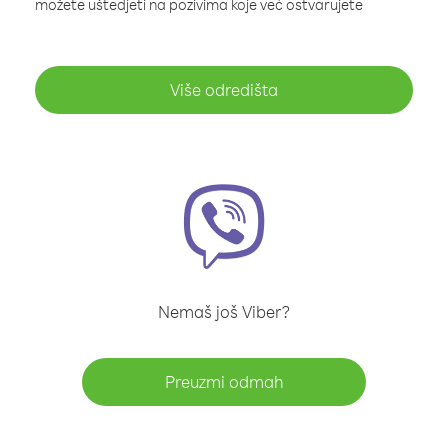
možete uštedjeti na pozivima koje već ostvarujete
Više odredišta
Nemaš još Viber?
Preuzmi odmah