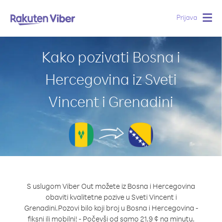
Prijava
Togg
navig
Kako pozivati Bosna i
Hercegovina iz Sveti
Vincent i Grenadini
S uslugom Viber Out možete iz Bosna i Hercegovina
obaviti kvalitetne pozive u Sveti Vincent i
Grenadini.
Pozovi bilo koji broj u Bosna i Hercegovina -
fiksni ili mobilni! - Počevši od samo 21.9 ¢ na minutu.