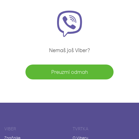
Nemaš još Viber?
Preuzmi odmah
VIBER
TVRTKA
Značajke
O Viberu