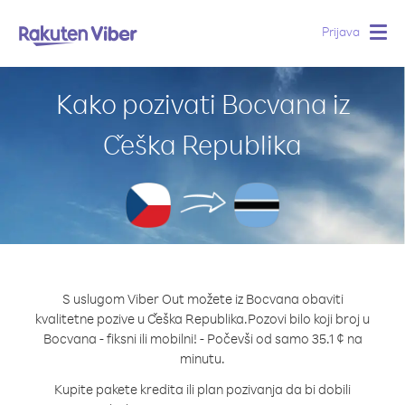
Prijava
Togg
navig
Kako pozivati Bocvana iz
Češka Republika
S uslugom Viber Out možete iz Bocvana obaviti
kvalitetne pozive u Češka Republika.
Pozovi bilo koji broj u
Bocvana - fiksni ili mobilni! - Počevši od samo 35.1 ¢ na
minutu.
Kupite pakete kredita ili plan pozivanja da bi dobili