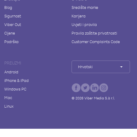
Blog
Središte marke
Sigurnost
Karijera
Viber Out
Uvjeti i pravila
Cijene
Pravila zaštite privatnosti
Podrška
Customer Complaints Code
PREUZMI
Hrvatski
Android
iPhone & iPad
Windows PC
Mac
©
2026
Viber Media S.à r.l.
Linux