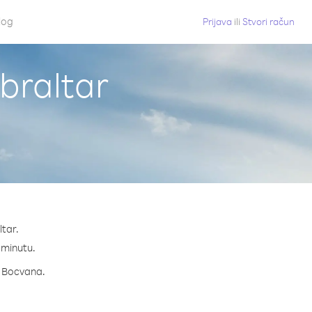
log
Prijava
ili
Stvori račun
braltar
ltar.
a minutu.
za Bocvana.