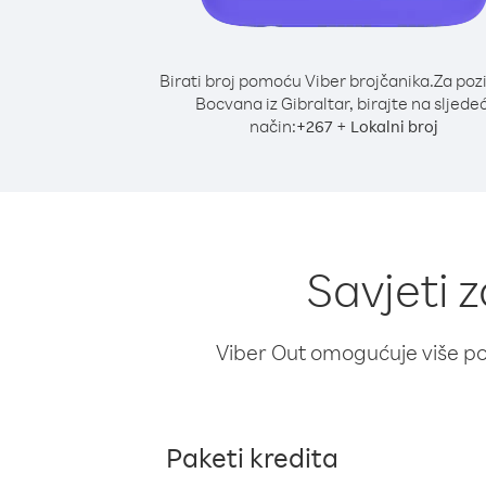
Birati broj pomoću Viber brojčanika.
Za poz
Bocvana iz Gibraltar, birajte na sljedeć
način:
+
+
267
Lokalni broj
Savjeti 
Viber Out omogućuje više poz
Paketi kredita