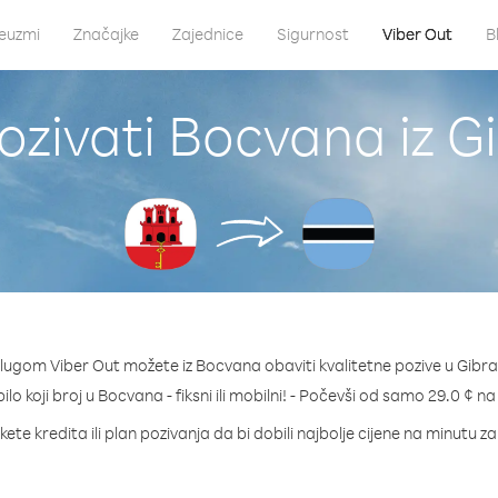
euzmi
Značajke
Zajednice
Sigurnost
Viber Out
B
ozivati Bocvana iz Gi
lugom Viber Out možete iz Bocvana obaviti kvalitetne pozive u Gibra
ilo koji broj u Bocvana - fiksni ili mobilni! - Počevši od samo 29.0 ¢ n
ete kredita ili plan pozivanja da bi dobili najbolje cijene na minutu 