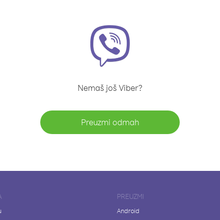
Nemaš još Viber?
Preuzmi odmah
A
PREUZMI
u
Android