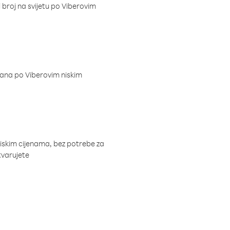
i broj na svijetu po Viberovim
dana po Viberovim niskim
niskim cijenama, bez potrebe za
tvarujete