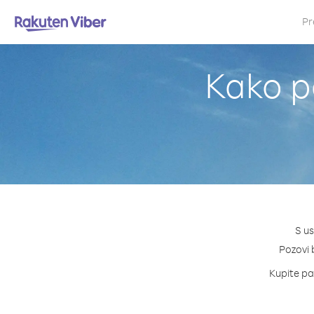
Pr
Kako p
S us
Pozovi b
Kupite pak