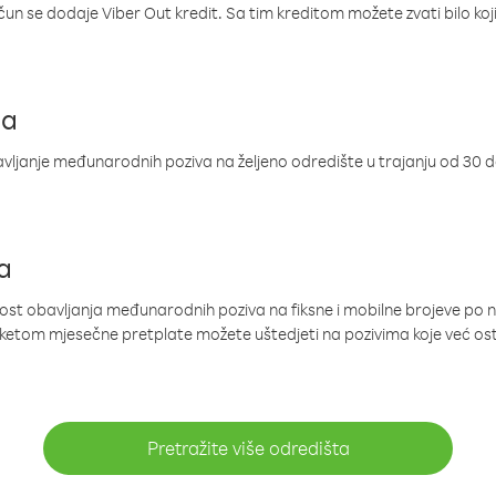
ačun se dodaje Viber Out kredit. Sa tim kreditom možete zvati bilo koj
ja
ljanje međunarodnih poziva na željeno odredište u trajanju od 30 
a
nost obavljanja međunarodnih poziva na fiksne i mobilne brojeve po 
paketom mjesečne pretplate možete uštedjeti na pozivima koje već os
Pretražite više odredišta