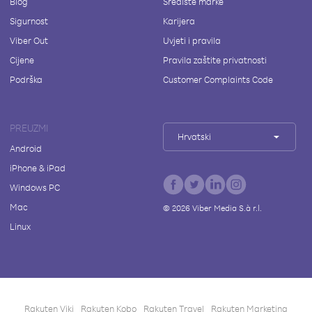
Blog
Središte marke
Sigurnost
Karijera
Viber Out
Uvjeti i pravila
Cijene
Pravila zaštite privatnosti
Podrška
Customer Complaints Code
PREUZMI
Hrvatski
Android
iPhone & iPad
Windows PC
Mac
©
2026
Viber Media S.à r.l.
Linux
Rakuten Viki
Rakuten Kobo
Rakuten Travel
Rakuten Marketing