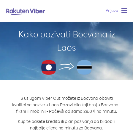
Prijava
Togg
navig
Kako pozivati Bocvana iz
Laos
S uslugom Viber Out možete iz Bocvana obaviti
kvalitetne pozive u Laos.
Pozovi bilo koji broj u Bocvana -
fiksni ili mobilni! - Počevši od samo 29.0 ¢ na minutu.
Kupite pakete kredita ili plan pozivanja da bi dobili
najbolje cijene na minutu za Bocvana.