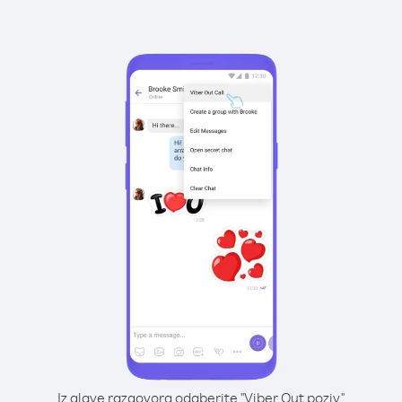
Iz glave razgovora odaberite "Viber Out poziv"