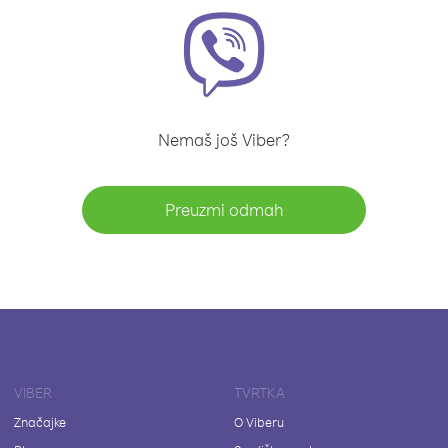
Nemaš još Viber?
Preuzmi odmah
VIBER
TVRTKA
Značajke
O Viberu