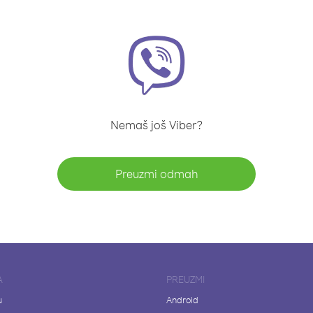
Nemaš još Viber?
Preuzmi odmah
A
PREUZMI
u
Android