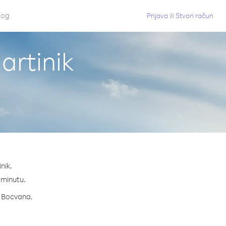
log
Prijava
ili
Stvori račun
artinik
nik.
a minutu.
za Bocvana.