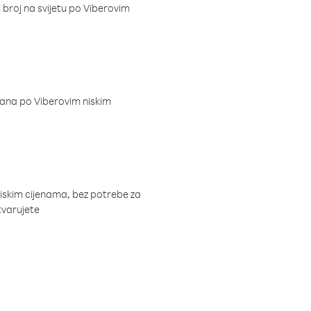
i broj na svijetu po Viberovim
dana po Viberovim niskim
niskim cijenama, bez potrebe za
tvarujete