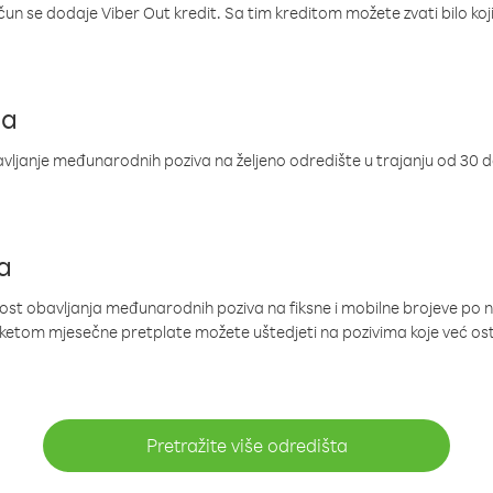
ačun se dodaje Viber Out kredit. Sa tim kreditom možete zvati bilo koj
ja
ljanje međunarodnih poziva na željeno odredište u trajanju od 30 
a
nost obavljanja međunarodnih poziva na fiksne i mobilne brojeve po 
paketom mjesečne pretplate možete uštedjeti na pozivima koje već os
Pretražite više odredišta