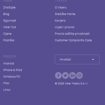
VIBER
TVRTKA
Značajke
O Viberu
Blog
Središte marke
Sigurnost
Karijera
Viber Out
Uvjeti i pravila
Cijene
Pravila zaštite privatnosti
Podrška
Customer Complaints Code
PREUZMI
Hrvatski
Android
iPhone & iPad
Windows PC
Mac
©
2026
Viber Media S.à r.l.
Linux