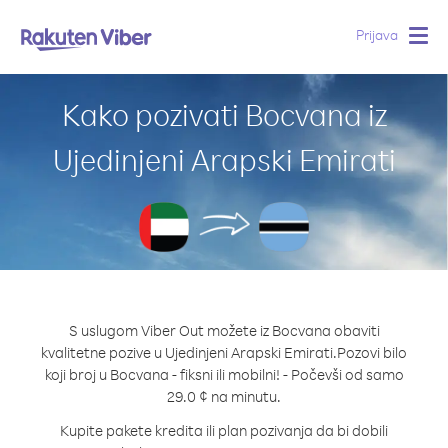
Prijava
Togg
navig
Kako pozivati Bocvana iz
Ujedinjeni Arapski Emirati
S uslugom Viber Out možete iz Bocvana obaviti
kvalitetne pozive u Ujedinjeni Arapski Emirati.
Pozovi bilo
koji broj u Bocvana - fiksni ili mobilni! - Počevši od samo
29.0 ¢ na minutu.
Kupite pakete kredita ili plan pozivanja da bi dobili