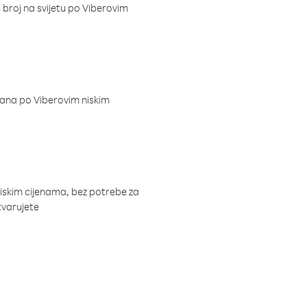
i broj na svijetu po Viberovim
dana po Viberovim niskim
niskim cijenama, bez potrebe za
tvarujete