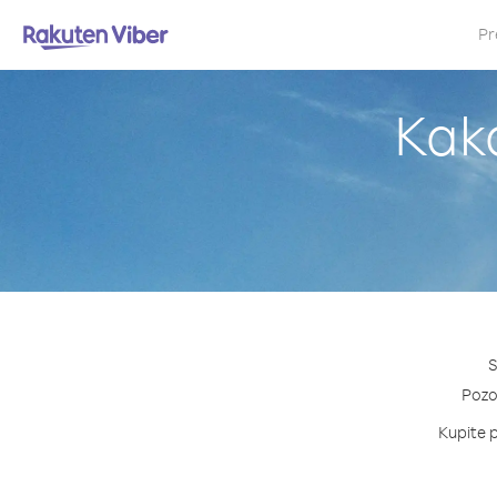
Pr
Kako
S
Pozov
Kupite p