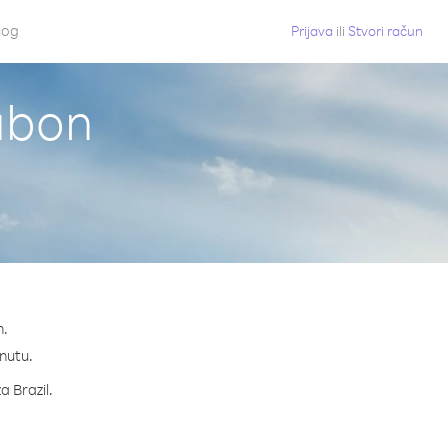
log
Prijava
ili
Stvori račun
Gabon
n.
inutu.
a Brazil.