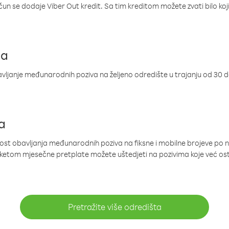
ačun se dodaje Viber Out kredit. Sa tim kreditom možete zvati bilo koj
ja
ljanje međunarodnih poziva na željeno odredište u trajanju od 30 
a
nost obavljanja međunarodnih poziva na fiksne i mobilne brojeve po 
paketom mjesečne pretplate možete uštedjeti na pozivima koje već os
Pretražite više odredišta