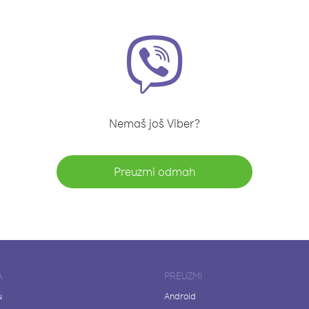
Nemaš još Viber?
Preuzmi odmah
A
PREUZMI
u
Android