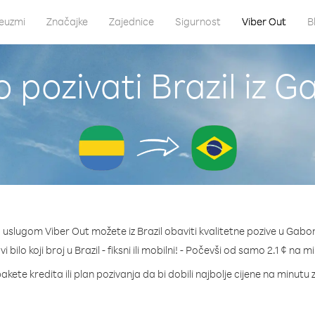
euzmi
Značajke
Zajednice
Sigurnost
Viber Out
B
 pozivati Brazil iz 
 uslugom Viber Out možete iz Brazil obaviti kvalitetne pozive u Gabo
i bilo koji broj u Brazil - fiksni ili mobilni! - Počevši od samo 2.1 ¢ na m
akete kredita ili plan pozivanja da bi dobili najbolje cijene na minutu z