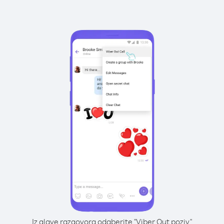
Iz glave razgovora odaberite "Viber Out poziv"