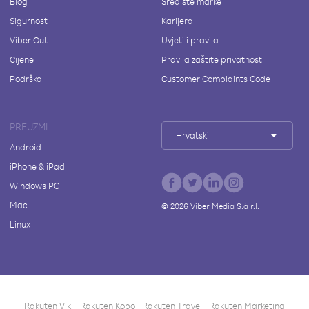
Blog
Središte marke
Sigurnost
Karijera
Viber Out
Uvjeti i pravila
Cijene
Pravila zaštite privatnosti
Podrška
Customer Complaints Code
PREUZMI
Hrvatski
Android
iPhone & iPad
Windows PC
Mac
©
2026
Viber Media S.à r.l.
Linux
Rakuten Viki
Rakuten Kobo
Rakuten Travel
Rakuten Marketing