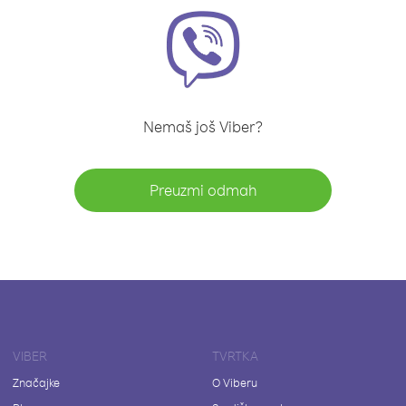
Nemaš još Viber?
Preuzmi odmah
VIBER
TVRTKA
Značajke
O Viberu