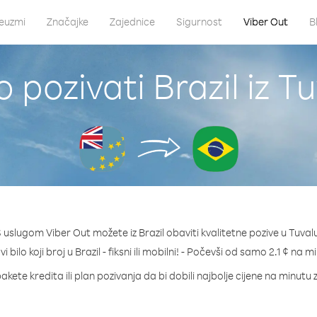
euzmi
Značajke
Zajednice
Sigurnost
Viber Out
B
 pozivati Brazil iz T
 uslugom Viber Out možete iz Brazil obaviti kvalitetne pozive u Tuval
i bilo koji broj u Brazil - fiksni ili mobilni! - Počevši od samo 2.1 ¢ na m
akete kredita ili plan pozivanja da bi dobili najbolje cijene na minutu z