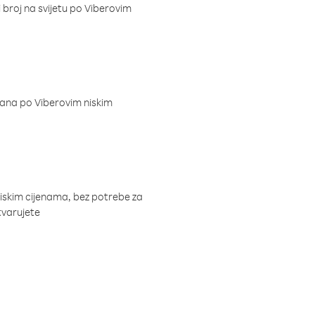
i broj na svijetu po Viberovim
dana po Viberovim niskim
niskim cijenama, bez potrebe za
tvarujete