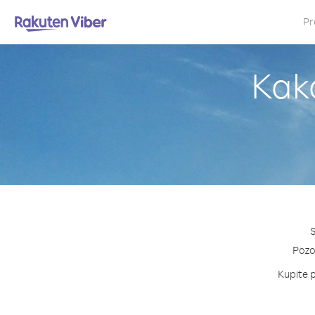
Pr
Kako
S
Pozov
Kupite p