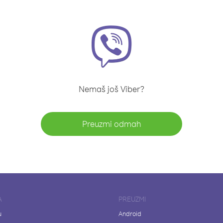
Nemaš još Viber?
Preuzmi odmah
A
PREUZMI
u
Android