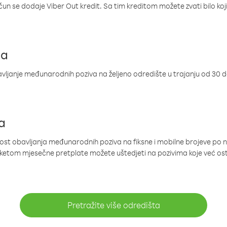
ačun se dodaje Viber Out kredit. Sa tim kreditom možete zvati bilo koj
ja
ljanje međunarodnih poziva na željeno odredište u trajanju od 30 
a
nost obavljanja međunarodnih poziva na fiksne i mobilne brojeve po 
paketom mjesečne pretplate možete uštedjeti na pozivima koje već os
Pretražite više odredišta