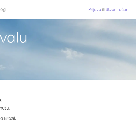
log
Prijava
ili
Stvori račun
uvalu
u.
inutu.
a Brazil.